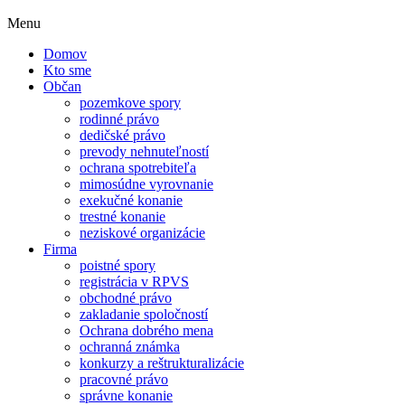
Menu
Domov
Kto sme
Občan
pozemkove spory
rodinné právo
dedičské právo
prevody nehnuteľností
ochrana spotrebiteľa
mimosúdne vyrovnanie
exekučné konanie
trestné konanie
neziskové organizácie
Firma
poistné spory
registrácia v RPVS
obchodné právo
zakladanie spoločností
Ochrana dobrého mena
ochranná známka
konkurzy a reštrukturalizácie
pracovné právo
správne konanie