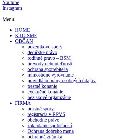
Youtube
Instagram
Menu
HOME
KTO SME
OBČAN
pozemkove spory
dedičské právo
rodinné právo – BSM
prevody nehnuteľností
ochrana spotrebiteľa
mimosúdne vyrovnanie
pravidlá ochrany osobných údajov
trestné konanie
exekučné konanie
neziskové organizácie
FIRMA
poistné spory
registracia v RPVS
obchodné právo
zakladanie spoločností
Ochrana dobrého mena
ochranná známka