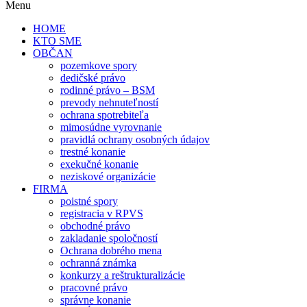
Menu
HOME
KTO SME
OBČAN
pozemkove spory
dedičské právo
rodinné právo – BSM
prevody nehnuteľností
ochrana spotrebiteľa
mimosúdne vyrovnanie
pravidlá ochrany osobných údajov
trestné konanie
exekučné konanie
neziskové organizácie
FIRMA
poistné spory
registracia v RPVS
obchodné právo
zakladanie spoločností
Ochrana dobrého mena
ochranná známka
konkurzy a reštrukturalizácie
pracovné právo
správne konanie