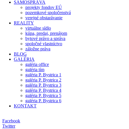
SAMOSPRÁVA
projekty fondov EÚ
pozemkové spoločenstvá
verejné obstarávanie
REALITY
virtuálne sídlo
kúpa, predaj, prenájom
bytové právo a správa
spoločné vlastníctvo
záložne práva
BLOG
GALÉRIA
galéria office
galéria tím
galéria P. Bystrica 1
galéria P. Bystrica 2
galéria P. Bystrica 3
galéria P. Bystrica 4
galéria P. Bystrica 5
galéria P. Bystrica 6
KONTAKT
Facebook
Twitter