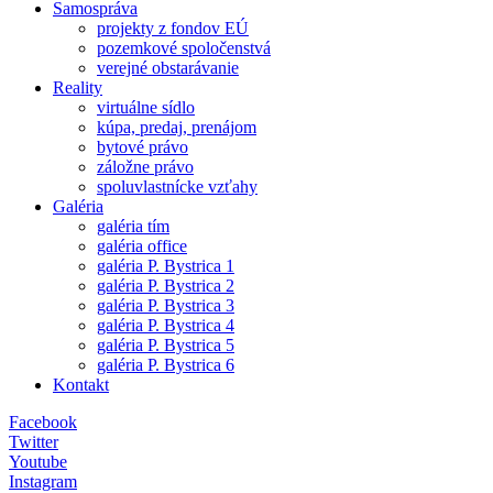
Samospráva
projekty z fondov EÚ
pozemkové spoločenstvá
verejné obstarávanie
Reality
virtuálne sídlo
kúpa, predaj, prenájom
bytové právo
záložne právo
spoluvlastnícke vzťahy
Galéria
galéria tím
galéria office
galéria P. Bystrica 1
galéria P. Bystrica 2
galéria P. Bystrica 3
galéria P. Bystrica 4
galéria P. Bystrica 5
galéria P. Bystrica 6
Kontakt
Facebook
Twitter
Youtube
Instagram