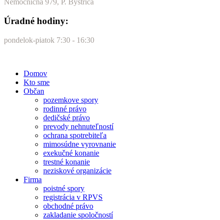
Nemocničná 979, P. Bystrica
Úradné hodiny:
pondelok-piatok 7:30 - 16:30
Domov
Kto sme
Občan
pozemkove spory
rodinné právo
dedičské právo
prevody nehnuteľností
ochrana spotrebiteľa
mimosúdne vyrovnanie
exekučné konanie
trestné konanie
neziskové organizácie
Firma
poistné spory
registrácia v RPVS
obchodné právo
zakladanie spoločností