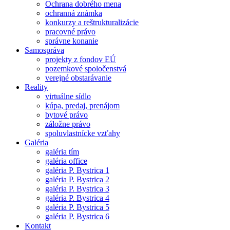
Ochrana dobrého mena
ochranná známka
konkurzy a reštrukturalizácie
pracovné právo
správne konanie
Samospráva
projekty z fondov EÚ
pozemkové spoločenstvá
verejné obstarávanie
Reality
virtuálne sídlo
kúpa, predaj, prenájom
bytové právo
záložne právo
spoluvlastnícke vzťahy
Galéria
galéria tím
galéria office
galéria P. Bystrica 1
galéria P. Bystrica 2
galéria P. Bystrica 3
galéria P. Bystrica 4
galéria P. Bystrica 5
galéria P. Bystrica 6
Kontakt