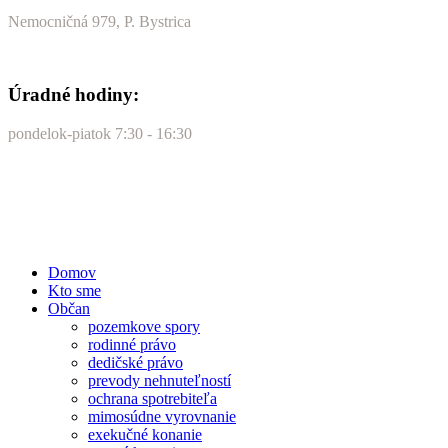
Nemocničná 979, P. Bystrica
Úradné hodiny:
pondelok-piatok 7:30 - 16:30
Domov
Kto sme
Občan
pozemkove spory
rodinné právo
dedičské právo
prevody nehnuteľností
ochrana spotrebiteľa
mimosúdne vyrovnanie
exekučné konanie