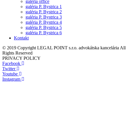
galéria office
galéria P. Bystrica 1
galéria P. Bystrica 2
galéria P. Bystrica 3
galéria P. Bystrica 4
galéria P. Bystrica 5
galéria P. Bystrica 6
Kontakt
© 2019 Copyright LEGAL POINT s.r.o. advokátska kancelária All
Rights Reserved
PRIVACY POLICY
Facebook
Twitter
Youtube
Instagram