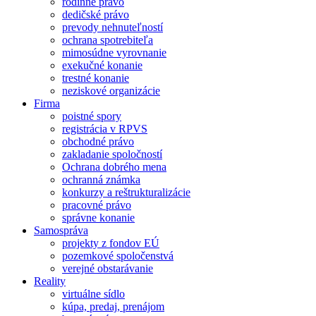
rodinné právo
dedičské právo
prevody nehnuteľností
ochrana spotrebiteľa
mimosúdne vyrovnanie
exekučné konanie
trestné konanie
neziskové organizácie
Firma
poistné spory
registrácia v RPVS
obchodné právo
zakladanie spoločností
Ochrana dobrého mena
ochranná známka
konkurzy a reštrukturalizácie
pracovné právo
správne konanie
Samospráva
projekty z fondov EÚ
pozemkové spoločenstvá
verejné obstarávanie
Reality
virtuálne sídlo
kúpa, predaj, prenájom