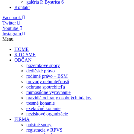
galéria P. Bystrica 6
Kontakt
Facebook
Twitter
Youtube
Instagram
Menu
HOME
KTO SME
OBČAN
pozemkove spory
dedičské právo
rodinné právo – BSM
prevody nehnuteľností
ochrana spotrebiteľa
mimosúdne vyrovnanie
pravidlá ochrany osobných údajov
trestné konanie
exekučné konanie
neziskové organizácie
FIRMA
poistné spory
registracia v RPVS