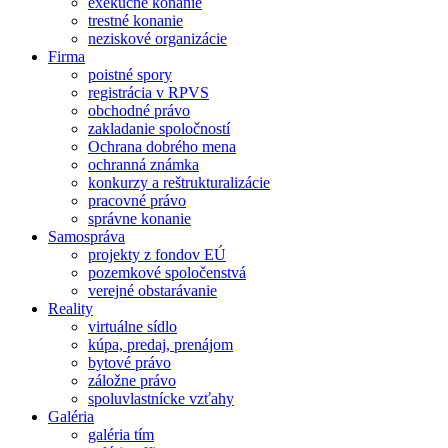
exekučné konanie
trestné konanie
neziskové organizácie
Firma
poistné spory
registrácia v RPVS
obchodné právo
zakladanie spoločností
Ochrana dobrého mena
ochranná známka
konkurzy a reštrukturalizácie
pracovné právo
správne konanie
Samospráva
projekty z fondov EÚ
pozemkové spoločenstvá
verejné obstarávanie
Reality
virtuálne sídlo
kúpa, predaj, prenájom
bytové právo
záložne právo
spoluvlastnícke vzťahy
Galéria
galéria tím