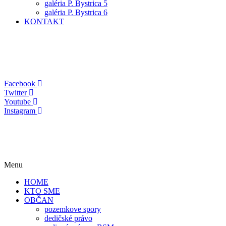
galéria P. Bystrica 5
galéria P. Bystrica 6
KONTAKT
Facebook
Twitter
Youtube
Instagram
Menu
HOME
KTO SME
OBČAN
pozemkove spory
dedičské právo