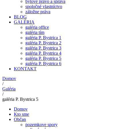
bytové právo a správa
spoločné vlastníctvo
záložne práva
BLOG
GALÉRIA
galéria office
galéria tím
galéria P. Bystrica 1
galéria P. Bystrica 2
galéria P. Bystrica 3
galéria P. Bystrica 4
galéria P. Bystrica 5
galéria P. Bystrica 6
KONTAKT
Domov
/
Galéria
/
galéria P. Bystrica 5
Domov
Kto sme
Občan
pozemkove spory