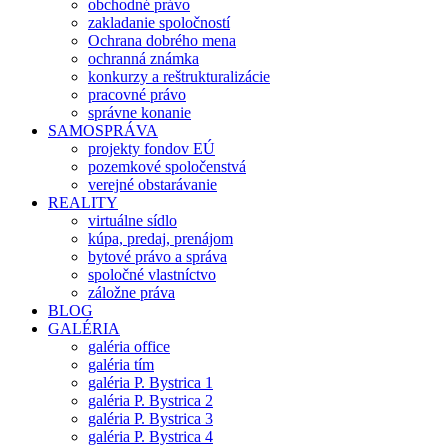
obchodné právo
zakladanie spoločností
Ochrana dobrého mena
ochranná známka
konkurzy a reštrukturalizácie
pracovné právo
správne konanie
SAMOSPRÁVA
projekty fondov EÚ
pozemkové spoločenstvá
verejné obstarávanie
REALITY
virtuálne sídlo
kúpa, predaj, prenájom
bytové právo a správa
spoločné vlastníctvo
záložne práva
BLOG
GALÉRIA
galéria office
galéria tím
galéria P. Bystrica 1
galéria P. Bystrica 2
galéria P. Bystrica 3
galéria P. Bystrica 4