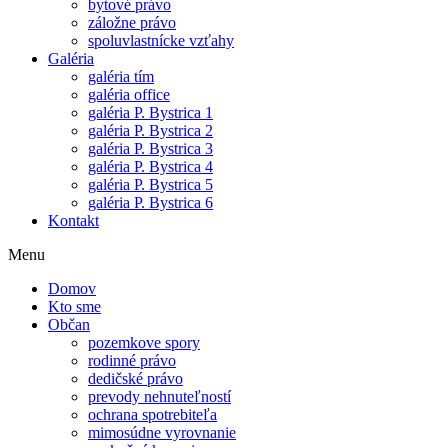
bytové právo
záložne právo
spoluvlastnícke vzťahy
Galéria
galéria tím
galéria office
galéria P. Bystrica 1
galéria P. Bystrica 2
galéria P. Bystrica 3
galéria P. Bystrica 4
galéria P. Bystrica 5
galéria P. Bystrica 6
Kontakt
Menu
Domov
Kto sme
Občan
pozemkove spory
rodinné právo
dedičské právo
prevody nehnuteľností
ochrana spotrebiteľa
mimosúdne vyrovnanie