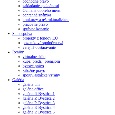
obchodné právo
zakladanie spoločností
Ochrana dobrého mena
ochranná známka
konkurzy a reštrukturalizácie
pracovné právo
správne konanie
Samospráva
projekty z fondov EÚ
pozemkové spoločenstvá
verejné obstarávanie
Reality
virtuálne sídlo
kúpa, predaj, prenájom
bytové právo
záložne právo
spoluvlastnícke vzťahy
Galéria
galéria tím
galéria office
galéria P. Bystrica 1
galéria P. Bystrica 2
galéria P. Bystrica 3
galéria P. Bystrica 4
galéria P. Bystrica 5