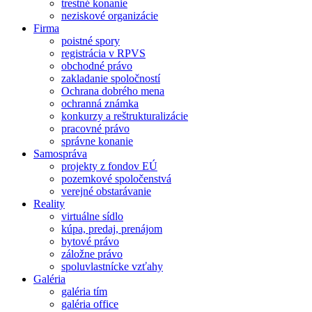
trestné konanie
neziskové organizácie
Firma
poistné spory
registrácia v RPVS
obchodné právo
zakladanie spoločností
Ochrana dobrého mena
ochranná známka
konkurzy a reštrukturalizácie
pracovné právo
správne konanie
Samospráva
projekty z fondov EÚ
pozemkové spoločenstvá
verejné obstarávanie
Reality
virtuálne sídlo
kúpa, predaj, prenájom
bytové právo
záložne právo
spoluvlastnícke vzťahy
Galéria
galéria tím
galéria office