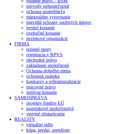
rodinné právo – BSM
prevody nehnuteľností
ochrana spotrebiteľa
mimosúdne vyrovnanie
pravidlá ochrany osobných údajov
trestné konanie
exekučné konanie
neziskové organizácie
FIRMA
poistné spory
registracia v RPVS
obchodné právo
zakladanie spoločností
Ochrana dobrého mena
ochranná známka
konkurzy a reštrukturalizácie
pracovné právo
správne konanie
SAMOSPRÁVA
projekty fondov EÚ
pozemkové spoločenstvá
verejné obstarávanie
REALITY
virtuálne sídlo
kúpa, predaj, prenájom