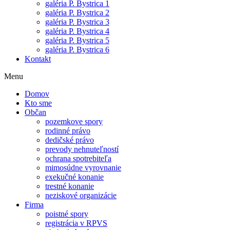
galéria P. Bystrica 1
galéria P. Bystrica 2
galéria P. Bystrica 3
galéria P. Bystrica 4
galéria P. Bystrica 5
galéria P. Bystrica 6
Kontakt
Menu
Domov
Kto sme
Občan
pozemkove spory
rodinné právo
dedičské právo
prevody nehnuteľností
ochrana spotrebiteľa
mimosúdne vyrovnanie
exekučné konanie
trestné konanie
neziskové organizácie
Firma
poistné spory
registrácia v RPVS