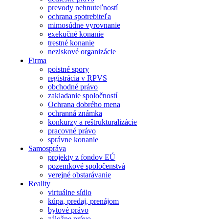
prevody nehnuteľností
ochrana spotrebiteľa
mimosúdne vyrovnanie
exekučné konanie
trestné konanie
neziskové organizácie
Firma
poistné spory
registrácia v RPVS
obchodné právo
zakladanie spoločností
Ochrana dobrého mena
ochranná známka
konkurzy a reštrukturalizácie
pracovné právo
správne konanie
Samospráva
projekty z fondov EÚ
pozemkové spoločenstvá
verejné obstarávanie
Reality
virtuálne sídlo
kúpa, predaj, prenájom
bytové právo
záložne právo