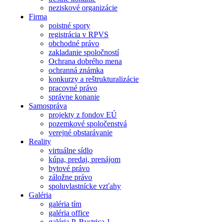
neziskové organizácie
Firma
poistné spory
registrácia v RPVS
obchodné právo
zakladanie spoločností
Ochrana dobrého mena
ochranná známka
konkurzy a reštrukturalizácie
pracovné právo
správne konanie
Samospráva
projekty z fondov EÚ
pozemkové spoločenstvá
verejné obstarávanie
Reality
virtuálne sídlo
kúpa, predaj, prenájom
bytové právo
záložne právo
spoluvlastnícke vzťahy
Galéria
galéria tím
galéria office
galéria P. Bystrica 1