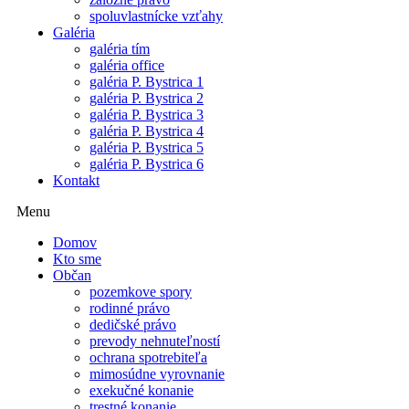
spoluvlastnícke vzťahy
Galéria
galéria tím
galéria office
galéria P. Bystrica 1
galéria P. Bystrica 2
galéria P. Bystrica 3
galéria P. Bystrica 4
galéria P. Bystrica 5
galéria P. Bystrica 6
Kontakt
Menu
Domov
Kto sme
Občan
pozemkove spory
rodinné právo
dedičské právo
prevody nehnuteľností
ochrana spotrebiteľa
mimosúdne vyrovnanie
exekučné konanie
trestné konanie