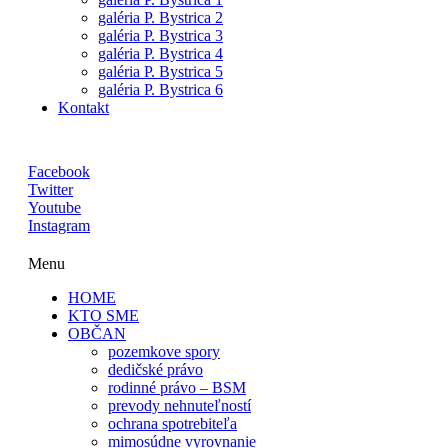
galéria P. Bystrica 2
galéria P. Bystrica 3
galéria P. Bystrica 4
galéria P. Bystrica 5
galéria P. Bystrica 6
Kontakt
Facebook
Twitter
Youtube
Instagram
Menu
HOME
KTO SME
OBČAN
pozemkove spory
dedičské právo
rodinné právo – BSM
prevody nehnuteľností
ochrana spotrebiteľa
mimosúdne vyrovnanie