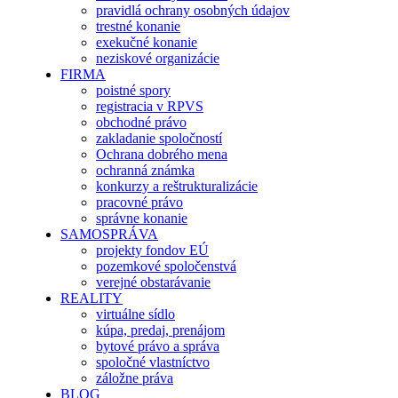
pravidlá ochrany osobných údajov
trestné konanie
exekučné konanie
neziskové organizácie
FIRMA
poistné spory
registracia v RPVS
obchodné právo
zakladanie spoločností
Ochrana dobrého mena
ochranná známka
konkurzy a reštrukturalizácie
pracovné právo
správne konanie
SAMOSPRÁVA
projekty fondov EÚ
pozemkové spoločenstvá
verejné obstarávanie
REALITY
virtuálne sídlo
kúpa, predaj, prenájom
bytové právo a správa
spoločné vlastníctvo
záložne práva
BLOG