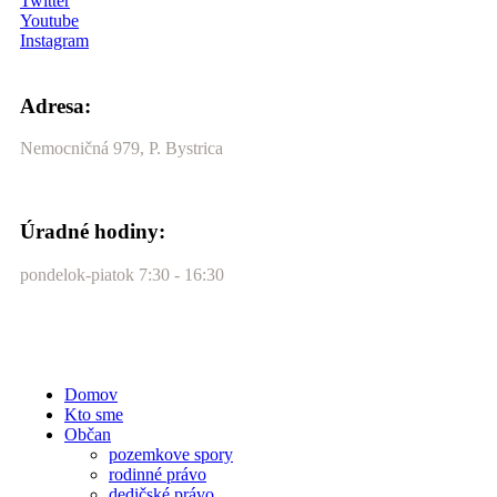
Twitter
Youtube
Instagram
Adresa:
Nemocničná 979, P. Bystrica
Úradné hodiny:
pondelok-piatok 7:30 - 16:30
Domov
Kto sme
Občan
pozemkove spory
rodinné právo
dedičské právo