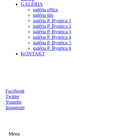
GALÉRIA
galéria office
galéria tím
galéria P. Bystrica 1
galéria P. Bystrica 2
galéria P. Bystrica 3
galéria P. Bystrica 4
galéria P. Bystrica 5
galéria P. Bystrica 6
KONTAKT
Facebook
Twitter
Youtube
Instagram
Menu