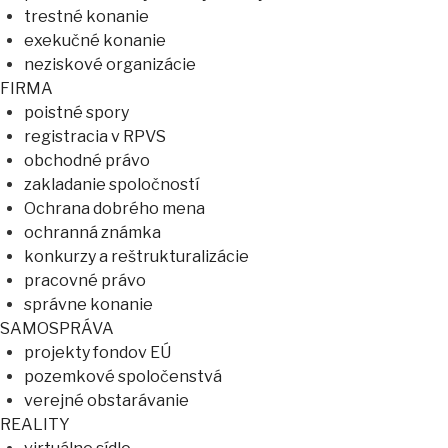
trestné konanie
exekučné konanie
neziskové organizácie
FIRMA
poistné spory
registracia v RPVS
obchodné právo
zakladanie spoločností
Ochrana dobrého mena
ochranná známka
konkurzy a reštrukturalizácie
pracovné právo
správne konanie
SAMOSPRÁVA
projekty fondov EÚ
pozemkové spoločenstvá
verejné obstarávanie
REALITY