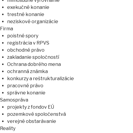
mimosúdne vyrovnanie
exekučné konanie
trestné konanie
neziskové organizácie
Firma
poistné spory
registrácia v RPVS
obchodné právo
zakladanie spoločností
Ochrana dobrého mena
ochranná známka
konkurzy a reštrukturalizácie
pracovné právo
správne konanie
Samospráva
projekty z fondov EÚ
pozemkové spoločenstvá
verejné obstarávanie
Reality