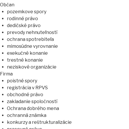
Občan
pozemkove spory
rodinné právo
dedičské právo
prevody nehnuteľností
ochrana spotrebiteľa
mimosúdne vyrovnanie
exekučné konanie
trestné konanie
neziskové organizácie
Firma
poistné spory
registrácia v RPVS
obchodné právo
zakladanie spoločností
Ochrana dobrého mena
ochranná známka
konkurzy a reštrukturalizácie