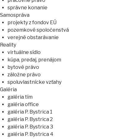
pracovné právo
správne konanie
Samospráva
projekty z fondov EÚ
pozemkové spoločenstvá
verejné obstarávanie
Reality
virtuálne sídlo
kúpa, predaj, prenájom
bytové právo
záložne právo
spoluvlastnícke vzťahy
Galéria
galéria tím
galéria office
galéria P. Bystrica 1
galéria P. Bystrica 2
galéria P. Bystrica 3
galéria P. Bystrica 4