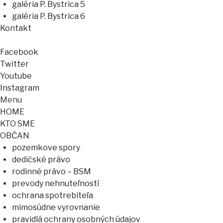
galéria P. Bystrica 5
galéria P. Bystrica 6
Kontakt
Facebook
Twitter
Youtube
Instagram
Menu
HOME
KTO SME
OBČAN
pozemkove spory
dedičské právo
rodinné právo – BSM
prevody nehnuteľností
ochrana spotrebiteľa
mimosúdne vyrovnanie
pravidlá ochrany osobných údajov